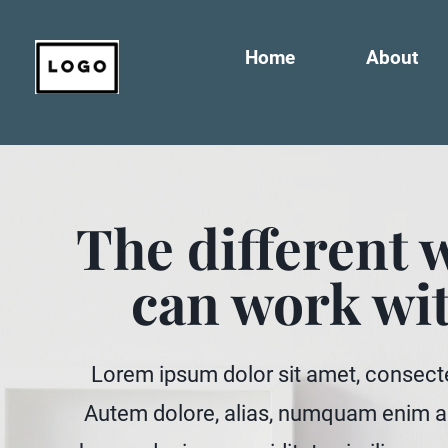
Home
About
The different 
can work wi
Lorem ipsum dolor sit amet, consectet
Autem dolore, alias, numquam enim a