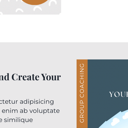
nd Create Your
tetur adipisicing
m enim ab voluptate
 similique