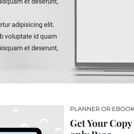
uisquam et deserunt,
ur adipisicing elit.
b voluptate id quam
uisquam et deserunt,
PLANNER OR EBOO
Get Your Copy 