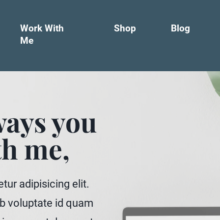
Work With
Shop
Blog
Me
ways you
th me,
ur adipisicing elit.
b voluptate id quam