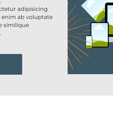
.
tetur adipisicing
m enim ab voluptate
 similique
.