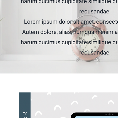
harum ducimus cupiditate similique q
recusandae.
Lorem ipsum dolor sit amet, consectet
Autem dolore, alias, numquam enim a
harum ducimus cupiditate similique q
recusandae.